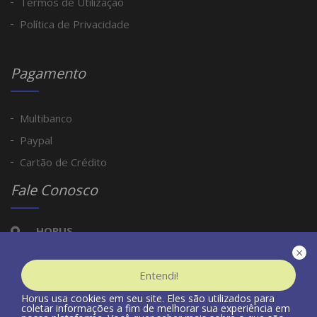
Termos de Utilização
Política de Privacidade
Pagamento
Multibanco
Paypal
Cartão de Crédito
Fale Conosco
HORUS
×
horusevoce@gmail.com
Entendi!
Horus usa cookies em seu site. Eles são utilizados para
coletar informações a fim de melhorar sua experiência em
Copyright © Horus 2019. Todos os Direitos Reservados